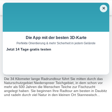
Menu
✕
Radtour
Die App mit der besten 3D-Karte
Perfekte Orientierung & mehr Sicherheit in jedem Gelände
Niederspreer Teichgebiet
Jetzt 14 Tage gratis testen
37.4 km
02:31 h
45 m
45 m
Eine
Sachsen Tourismusnetzwerk, Marketing-Gesellschaft
Tour
Oberlausitz-Niederschlesien mbH
von:
Die 34 Kilometer lange Radrundtour führt Sie mitten durch das
Naturschutzgebiet Niederspreer Teichgebiet, in dem schon vor
mehr als 500 Jahren die Menschen Teiche zur Fischzucht
angelegt haben. Sie beginnen Ihre Radtour am besten in Daubitz
und radeln durch viel Natur in den kleinen Ort Stannewisch...