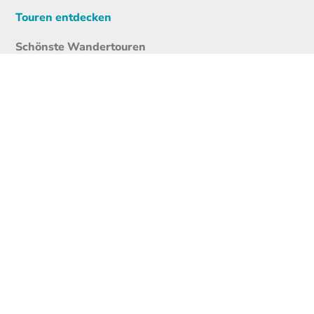
Touren entdecken
Schönste Wandertouren
Top-Touren
Top-Regionen
Skitouren
Infos & Service
News
FAQs
Über uns
RealityMaps
Team
Jobs