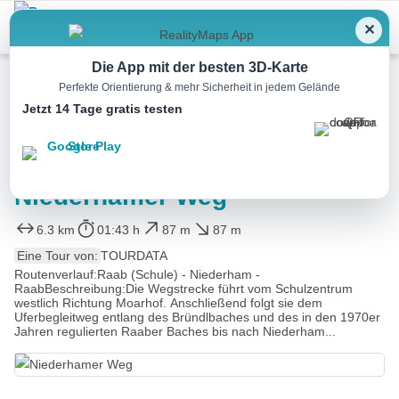
Menu
✕
Die App mit der besten 3D-Karte
Perfekte Orientierung & mehr Sicherheit in jedem Gelände
Jetzt 14 Tage gratis testen
Wandern
Niederhamer Weg
6.3 km
01:43 h
87 m
87 m
Eine Tour von:
TOURDATA
Routenverlauf:Raab (Schule) - Niederham -
RaabBeschreibung:Die Wegstrecke führt vom Schulzentrum
westlich Richtung Moarhof. Anschließend folgt sie dem
Uferbegleitweg entlang des Bründlbaches und des in den 1970er
Jahren regulierten Raaber Baches bis nach Niederham...