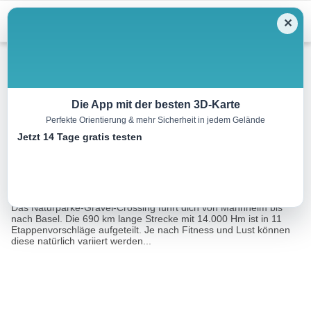
Skip
Menu
✕
to
content
Radtour
Die App mit der besten 3D-Karte
Perfekte Orientierung & mehr Sicherheit in jedem Gelände
Naturparke-Gravel-Crossing
Jetzt 14 Tage gratis testen
690.0 km
70:00 h
14000 m
13850 m
Eine Tour
Tourismusnetzwerk Baden-Württemberg,
von:
Schwarzwald Tourismus GmbH
Das Naturparke-Gravel-Crossing führt dich von Mannheim bis
nach Basel. Die 690 km lange Strecke mit 14.000 Hm ist in 11
Etappenvorschläge aufgeteilt. Je nach Fitness und Lust können
diese natürlich variiert werden...