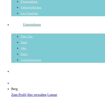
Printprodukte
Videoproduktion
Live Tracking
Unternehmen
Über Uns
Team
Jobs
News
Auszeichnungen
Berg
Zum Profil
Abo verwalten
Logout