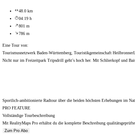
48.0 km
04:19 h
801 m
786 m
Eine Tour von:
Tourismusnetzwerk Baden-Württemberg, Touristikgemeinschaft HeilbronnerL
Nicht nur im Freizeitpark Tripsdrill geht’s hoch her. Mit Schlierkopf und B
Sportlich-ambitionierte Radtour über die beiden höchsten Erhebungen im N
PRO FEATURE
Vollständige Tourbeschreibung
Mit RealityMaps Pro erhältst du die komplette Beschreibung qualitätsgeprüfte
Zum Pro Abo