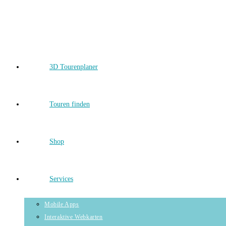
Skip
to
content
3D Tourenplaner
Touren finden
Shop
Services
Mobile Apps
Interaktive Webkarten