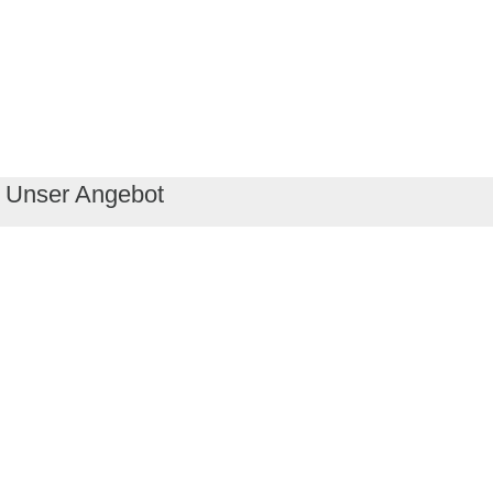
Unser Angebot
RealityMaps App
Tourenplaner
Touren finden
Shop
Touren entdecken
Schönste Wandertouren
Top-Touren
Top-Regionen