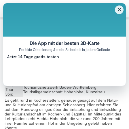
Menu
✕
Wandern
Die App mit der besten 3D-Karte
Perfekte Orientierung & mehr Sicherheit in jedem Gelände
Natur- und Kulturpfad
Jetzt 14 Tage gratis testen
Kocherstetten
1.8 km
00:35 h
93 m
93 m
Eine
Tourismusnetzwerk Baden-Württemberg,
Tour
Touristikgemeinschaft Hohenlohe, Künzelsau
von:
Es geht rund in Kocherstetten, genauer gesagt auf dem Natur-
und Kulturlehrpfad am dortigen Schlossberg. Hier erfahren Sie
auf dem Rundweg einiges über die Entstehung und Entwicklung
der Kulturlandschaft im Kocher- und Jagsttal. Im Mittelpunkt des
Lehrpfades steht Hedda Hohenloh, die vor rund 200 Jahren mit
ihrer Familie auf einem Hof in der Umgebung gelebt haben
könnte...