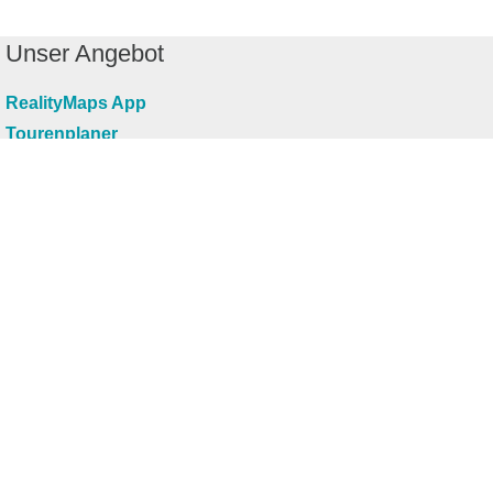
Unser Angebot
RealityMaps App
Tourenplaner
Touren finden
Shop
Touren entdecken
Schönste Wandertouren
Top-Touren
Top-Regionen
Skitouren
Infos & Service
News