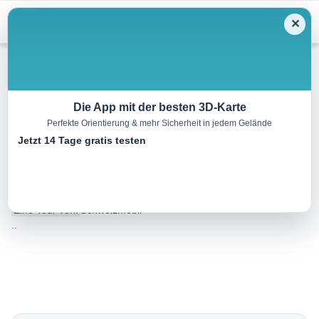
Menu
✕
Wandern
Die App mit der besten 3D-Karte
Perfekte Orientierung & mehr Sicherheit in jedem Gelände
Nationalpark-Panoramaweg,
Jetzt 14 Tage gratis testen
Etappe 1/7
13.0 km
04:40 h
1250 m
110 m
Eine Tour von:
SchweizMobil
..