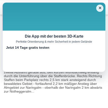
Menu
✕
Mountainbike
Die App mit der besten 3D-Karte
Perfekte Orientierung & mehr Sicherheit in jedem Gelände
Naring – Karalm Nr. 244
Jetzt 14 Tage gratis testen
9.0 km
02:30 h
1095 m
1100 m
Eine Tour von:
Contwise
Ausgangspunkt ist das Infobüro in Kössen, beim Kreisverkehr die
zweite Ausfahrt gerade aus, den kurzen Mühlbachweg entlang
durch die Unterführung über die Staffenbrücke. Rechts Richtung
Staffen beim Parkplatz rechts 2,5 km stark ansteigend durch
bewaldetes Gebiet - fortlaufend 2,2 km mäßiger Anstieg über
Almgebiet zur Naringalm - oberhalb der Naringalm 2 km abwärts
zur Notheggeralm...