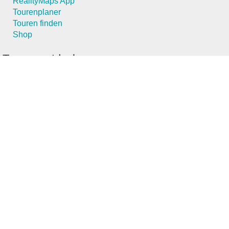
RealityMaps App
Tourenplaner
Touren finden
Shop
Touren entdecken
Schönste Wandertouren
Top-Touren
Top-Regionen
Skitouren
Schönste Wandertouren
Top-Touren
Top-Regionen
Skitouren
Infos & Service
News