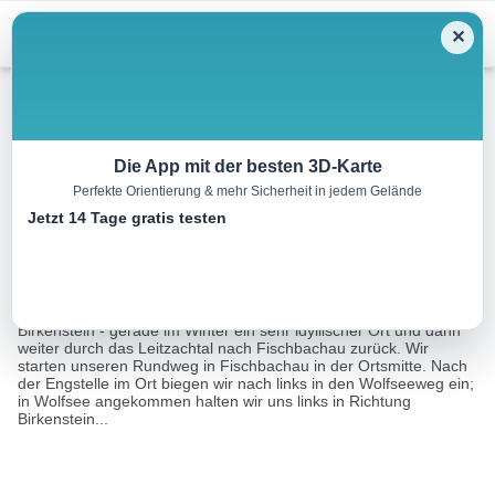
Menu
✕
Wandern
Die App mit der besten 3D-Karte
Perfekte Orientierung & mehr Sicherheit in jedem Gelände
Nach Birkenstein
Jetzt 14 Tage gratis testen
5.7 km
01:45 h
114 m
114 m
Eine Tour von:
BayernCloud Tourismus
Dieser Rundweg führt zuerst hinauf zur Wallfahrtskirche
Birkenstein - gerade im Winter ein sehr idyllischer Ort und dann
weiter durch das Leitzachtal nach Fischbachau zurück. Wir
starten unseren Rundweg in Fischbachau in der Ortsmitte. Nach
der Engstelle im Ort biegen wir nach links in den Wolfseeweg ein;
in Wolfsee angekommen halten wir uns links in Richtung
Birkenstein...