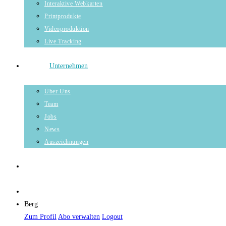
Interaktive Webkarten
Printprodukte
Videoproduktion
Live Tracking
Unternehmen
Über Uns
Team
Jobs
News
Auszeichnungen
Berg
Zum Profil
Abo verwalten
Logout