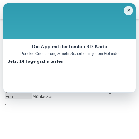
Menu
✕
Wandern
Die App mit der besten 3D-Karte
Perfekte Orientierung & mehr Sicherheit in jedem Gelände
MÜ2 – Wander3klang –
Jetzt 14 Tage gratis testen
Mühlacker – mittlere Strecke
11.8 km
03:10 h
160 m
160 m
Eine Tour
Tourismusnetzwerk Baden-Württemberg, Stadt
von:
Mühlacker
..