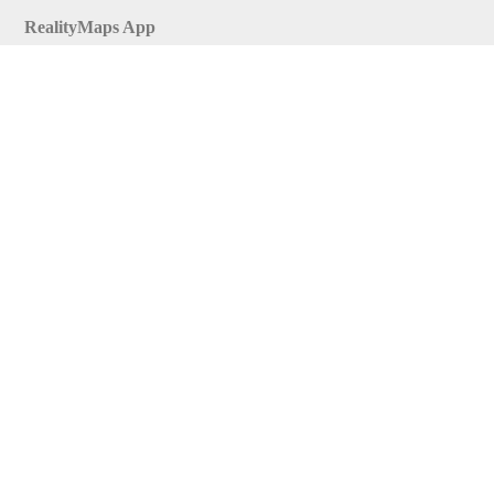
RealityMaps App
Tourenplaner
Touren finden
Shop
Touren entdecken
Schönste Wandertouren
Top-Touren
Top-Regionen
Skitouren
Infos & Service
News
FAQs
Über uns