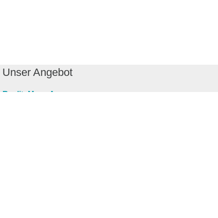
Unser Angebot
RealityMaps App
Tourenplaner
Touren finden
Shop
Touren entdecken
Schönste Wandertouren
Top-Touren
Top-Regionen
Skitouren