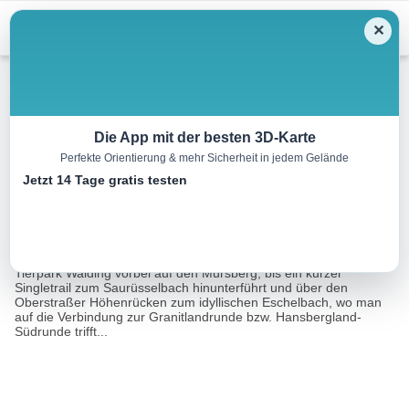
Menu
✕
Mountainbike
Die App mit der besten 3D-Karte
Perfekte Orientierung & mehr Sicherheit in jedem Gelände
MTB – Rodltalrunde
Jetzt 14 Tage gratis testen
31.4 km
03:25 h
728 m
728 m
Eine Tour von:
TOURDATA
Beschreibung:Vom Sportpark Walding führt die Rodltalrunde am
Tierpark Walding vorbei auf den Mursberg, bis ein kurzer
Singletrail zum Saurüsselbach hinunterführt und über den
Oberstraßer Höhenrücken zum idyllischen Eschelbach, wo man
auf die Verbindung zur Granitlandrunde bzw. Hansbergland-
Südrunde trifft...