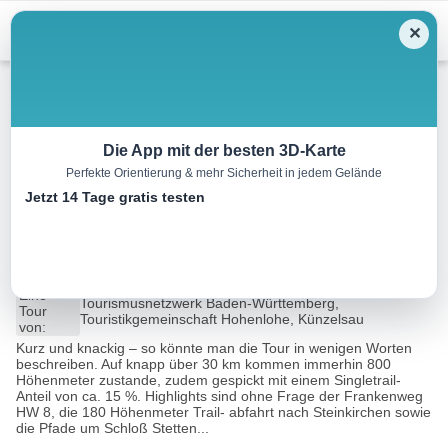
Menu
✕
Mountainbike
Die App mit der besten 3D-Karte
Perfekte Orientierung & mehr Sicherheit in jedem Gelände
Mountainbiketour Hohenlohe –
Jetzt 14 Tage gratis testen
Kocherstettener Runde
0.4 km
02:30 h
830 m
830 m
Eine
Tourismusnetzwerk Baden-Württemberg,
Tour
Touristikgemeinschaft Hohenlohe, Künzelsau
von:
Kurz und knackig – so könnte man die Tour in wenigen Worten
beschreiben. Auf knapp über 30 km kommen immerhin 800
Höhenmeter zustande, zudem gespickt mit einem Singletrail-
Anteil von ca. 15 %. Highlights sind ohne Frage der Frankenweg
HW 8, die 180 Höhenmeter Trail- abfahrt nach Steinkirchen sowie
die Pfade um Schloß Stetten...