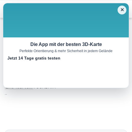
Menu
✕
Wandern
Die App mit der besten 3D-Karte
Perfekte Orientierung & mehr Sicherheit in jedem Gelände
Moorlehrpfad – Großer
Jetzt 14 Tage gratis testen
Rundweg
0.0 km
00:00 h
m
m
Eine Tour von:
TOURDATA
..