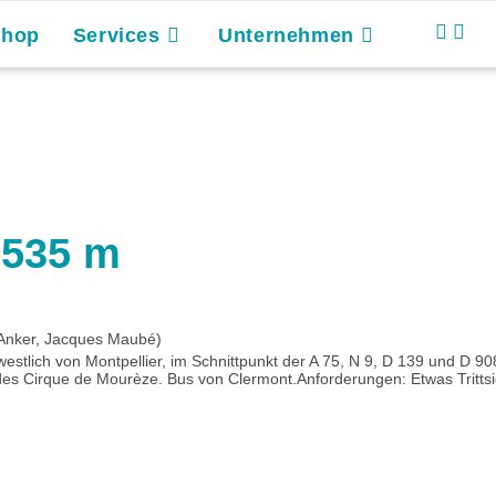
Shop
Services
Unternehmen
 535 m
 Anker, Jacques Maubé)
westlich von Montpellier, im Schnittpunkt der A 75, N 9, D 139 und D 
es Cirque de Mourèze. Bus von Clermont.Anforderungen: Etwas Trittsich