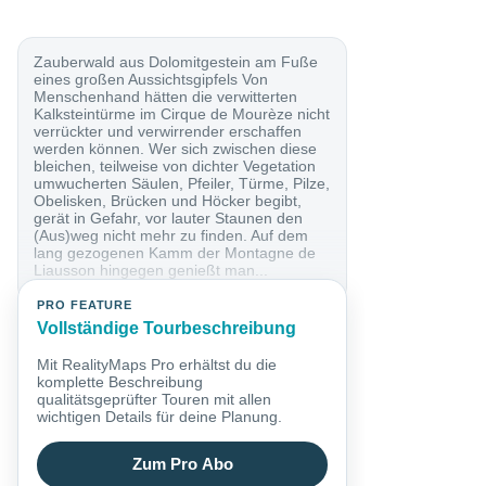
Zauberwald aus Dolomitgestein am Fuße
eines großen Aussichtsgipfels Von
Menschenhand hätten die verwitterten
Kalksteintürme im Cirque de Mourèze nicht
verrückter und verwirrender erschaffen
werden können. Wer sich zwischen diese
bleichen, teilweise von dichter Vegetation
umwucherten Säulen, Pfeiler, Türme, Pilze,
Obelisken, Brücken und Höcker begibt,
gerät in Gefahr, vor lauter Staunen den
(Aus)weg nicht mehr zu finden. Auf dem
lang gezogenen Kamm der Montagne de
Liausson hingegen genießt man...
PRO FEATURE
Vollständige Tourbeschreibung
Mit RealityMaps Pro erhältst du die
komplette Beschreibung
qualitätsgeprüfter Touren mit allen
wichtigen Details für deine Planung.
Zum Pro Abo