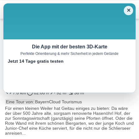
Menu
✕
Wandern
Die App mit der besten 3D-Karte
Perfekte Orientierung & mehr Sicherheit in jedem Gelände
Mit der Bahn in die Berge: Von
Jetzt 14 Tage gratis testen
Geitau über den Segelflugplatz
nach Osterhofen
7.0 km
02:00 h
92 m
38 m
Eine Tour von:
BayernCloud Tourismus
Für einen kleinen Weiler hat Geitau einiges zu bieten: Da wäre
der über 500 Jahre alte, sorgsam renovierte Hasenöhrl Hof, der
zur Sonntagswirtschaft (ganztägig) seine Pforten öffnet. Oder die
Rote Wand mit ihrem schönen Biergarten, wo der junge Koch und
Junior-Chef eine Küche serviert, für die nicht nur die Schlierseer
anreisen...