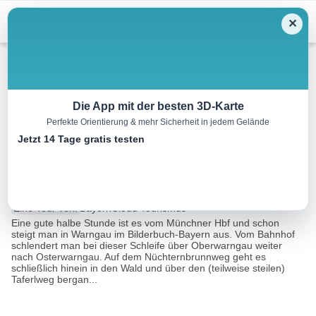
Menu
✕
Wandern
Die App mit der besten 3D-Karte
Perfekte Orientierung & mehr Sicherheit in jedem Gelände
Mit der Bahn in die Berge:
Jetzt 14 Tage gratis testen
Familientour Taubenberg
10.6 km
03:30 h
227 m
227 m
Eine Tour von:
BayernCloud Tourismus
Eine gute halbe Stunde ist es vom Münchner Hbf und schon
steigt man in Warngau im Bilderbuch-Bayern aus. Vom Bahnhof
schlendert man bei dieser Schleife über Oberwarngau weiter
nach Osterwarngau. Auf dem Nüchternbrunnweg geht es
schließlich hinein in den Wald und über den (teilweise steilen)
Taferlweg bergan...