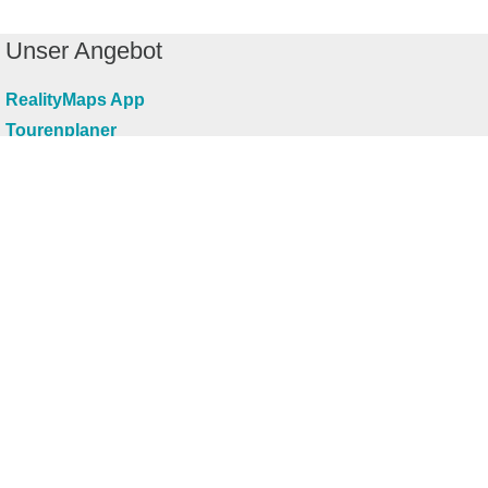
Unser Angebot
RealityMaps App
Tourenplaner
Touren finden
Shop
Touren entdecken
Schönste Wandertouren
Top-Touren
Top-Regionen
Skitouren
Infos & Service
News
FAQs