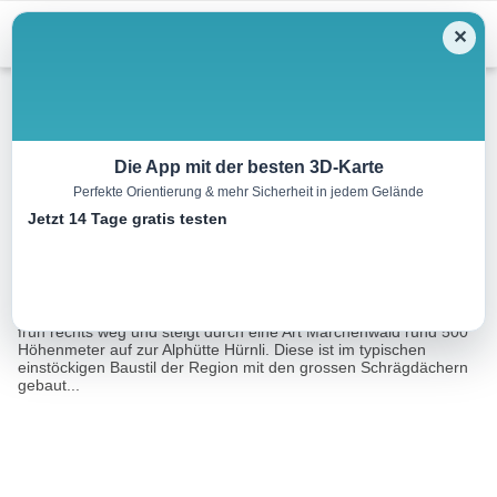
Menu
✕
Mountainbike
Die App mit der besten 3D-Karte
Perfekte Orientierung & mehr Sicherheit in jedem Gelände
Marbacher Panoramarunde
Jetzt 14 Tage gratis testen
23.0 km
00:00 h
1050 m
1050 m
Eine Tour von:
SchweizMobil
Von Marbach steuert man in Richtung Hilferenpass, zweigt dann
früh rechts weg und steigt durch eine Art Märchenwald rund 500
Höhenmeter auf zur Alphütte Hürnli. Diese ist im typischen
einstöckigen Baustil der Region mit den grossen Schrägdächern
gebaut...