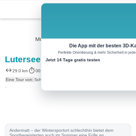
Skip
Menu
to
content
Mountainbike
Die App mit der besten 3D-Ka
Perfekte Orientierung & mehr Sicherheit in je
Lutersee Bike
Jetzt 14 Tage gratis testen
29.0 km
00:00 h
1050 m
1050 m
Eine Tour von:
SchweizMobil
..
Andermatt – der Wintersportort schlechthin bietet dem
Sportbegeisterten auch im Sommer eine Fülle an