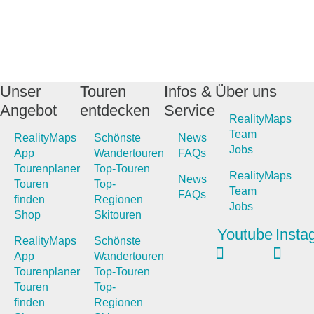
Unser
Touren
Infos &
Über uns
Angebot
entdecken
Service
RealityMaps
Team
RealityMaps
Schönste
News
Jobs
App
Wandertouren
FAQs
Tourenplaner
Top-Touren
RealityMaps
News
Touren
Top-
Team
FAQs
finden
Regionen
Jobs
Shop
Skitouren
Youtube
Insta
RealityMaps
Schönste
App
Wandertouren
Tourenplaner
Top-Touren
Touren
Top-
finden
Regionen