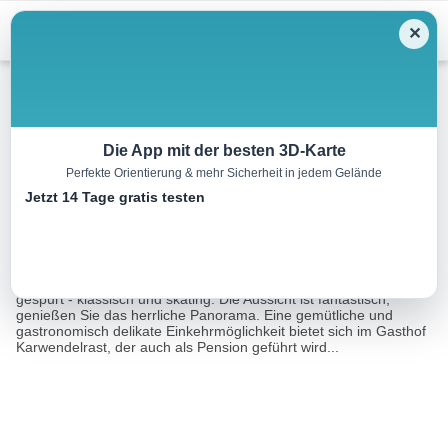
Menu
✕
Langlauf
Die App mit der besten 3D-Karte
Perfekte Orientierung & mehr Sicherheit in jedem Gelände
Loipe Vomperberg
Jetzt 14 Tage gratis testen
8.0 km
01:30 h
75 m
m
Eine Tour von:
Contwise
Am Hochplateau Vomperberg ist ein Rundkurs mit 8 km Länge
gespurt - klassisch und skating. Die Aussicht ist fantastisch,
genießen Sie das herrliche Panorama. Eine gemütliche und
gastronomisch delikate Einkehrmöglichkeit bietet sich im Gasthof
Karwendelrast, der auch als Pension geführt wird...