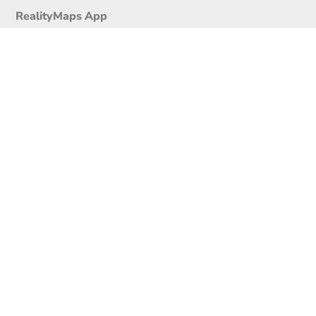
RealityMaps App
Tourenplaner
Touren finden
Shop
Touren entdecken
Schönste Wandertouren
Top-Touren
Top-Regionen
Skitouren
Infos & Service
News
FAQs
Über uns