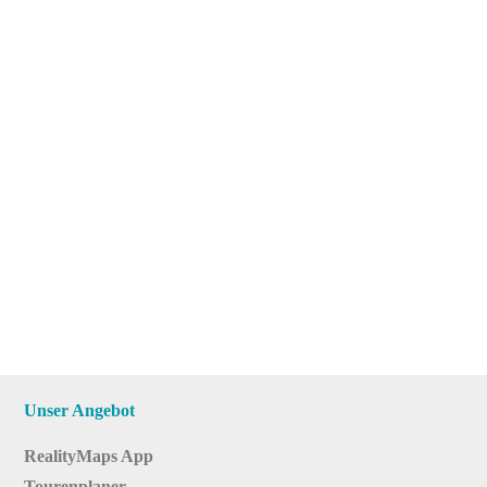
Unser Angebot
RealityMaps App
Tourenplaner