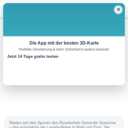
Menu
✕
Langlauf
Die App mit der besten 3D-Karte
Perfekte Orientierung & mehr Sicherheit in jedem Gelände
Loipe Engi–Matt
Jetzt 14 Tage gratis testen
4.0 km
00:00 h
40 m
40 m
Eine Tour von:
SchweizMobil
..
Skaten auf den Spuren des Russischen Generals Suworow
– das ermöglicht die Langlaufloipe in Matt und Engi. Sie