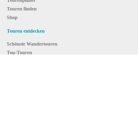
Tourenplaner
Touren finden
Shop
Touren entdecken
Schönste Wandertouren
Top-Touren
Top-Regionen
Skitouren
Infos & Service
News
FAQs
Über uns
RealityMaps