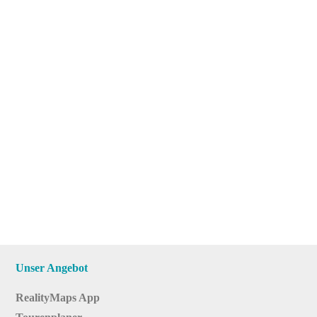
Unser Angebot
RealityMaps App