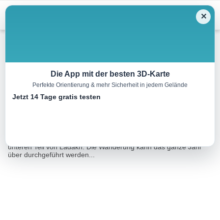
Menu
✕
Wandern
Die App mit der besten 3D-Karte
Perfekte Orientierung & mehr Sicherheit in jedem Gelände
Likir – Ang
Jetzt 14 Tage gratis testen
31.0 km
12:00 h
981 m
1271 m
Eine Tour von:
OpenStreetMap
Der Weg von Likir nach Ang führt durch die Region Sham, den
unteren Teil von Ladakh. Die Wanderung kann das ganze Jahr
über durchgeführt werden...