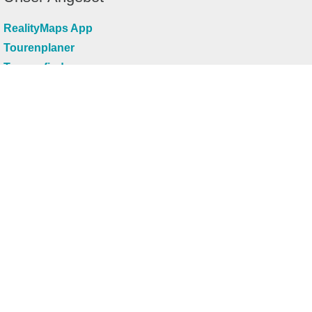
RealityMaps App
Tourenplaner
Touren finden
Shop
Touren entdecken
Schönste Wandertouren
Top-Touren
Top-Regionen
Skitouren
Infos & Service
News
FAQs
Über uns