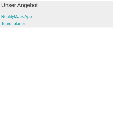
Unser Angebot
RealityMaps App
Tourenplaner
Touren finden
Shop
Touren entdecken
Schönste Wandertouren
Top-Touren
Top-Regionen
Skitouren
Infos & Service
News
FAQs