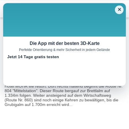
Menu
✕
Mountainbike
Die App mit der besten 3D-Karte
Perfekte Orientierung & mehr Sicherheit in jedem Gelände
Lermoos – Zur Grubigalm
Jetzt 14 Tage gratis testen
7.9 km
01:50 h
697 m
m
Eine Tour von:
Contwise
Startpunkt ist auf der Landesstraße Richtung Biberwier beim
Hotel MOHR life resort. Dort rechts haltend beginnt die Route Nr.
804 "Mittelstation". Dieser Route bergauf zur Brettlalm auf
1.334m folgen. Weiter ansteigend auf dem Wirtschaftsweg
(Route Nr. 860) sind noch einige Kehren zu bewältigen, bis die
Grubigalm auf 1.700m erreicht wird...