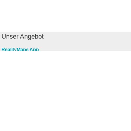
Unser Angebot
RealityMaps App
Tourenplaner
Touren finden
Shop
Touren entdecken
Schönste Wandertouren
Top-Touren
Top-Regionen
Skitouren