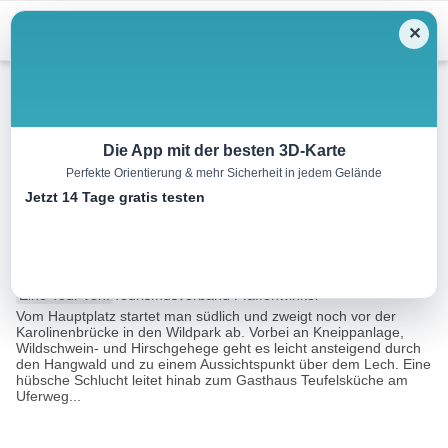
Menu
✕
Wandern
Die App mit der besten 3D-Karte
Perfekte Orientierung & mehr Sicherheit in jedem Gelände
LechErlebnisWeg, 1. Etappe:
Jetzt 14 Tage gratis testen
Landsberg – Mundraching
12.8 km
04:00 h
156 m
96 m
Eine Tour von:
Tourismusverband Pfaffenwinkel
Vom Hauptplatz startet man südlich und zweigt noch vor der
Karolinenbrücke in den Wildpark ab. Vorbei an Kneippanlage,
Wildschwein- und Hirschgehege geht es leicht ansteigend durch
den Hangwald und zu einem Aussichtspunkt über dem Lech. Eine
hübsche Schlucht leitet hinab zum Gasthaus Teufelsküche am
Uferweg...