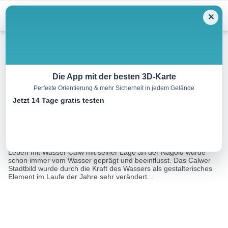
Menu
✕
Wandern
Die App mit der besten 3D-Karte
Perfekte Orientierung & mehr Sicherheit in jedem Gelände
Leben mit Wasser in Calw
Jetzt 14 Tage gratis testen
1.7 km
01:00 h
30 m
30 m
Eine Tour
Tourismusnetzwerk Baden-Württemberg, Manuela
von:
Röskamm
Leben mit Wasser Calw mit seiner Lage an der Nagold wurde
schon immer vom Wasser geprägt und beeinflusst. Das Calwer
Stadtbild wurde durch die Kraft des Wassers als gestalterisches
Element im Laufe der Jahre sehr verändert...