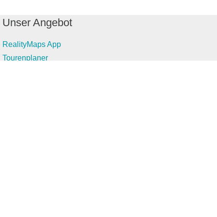
Unser Angebot
RealityMaps App
Tourenplaner
Touren finden
Shop
Touren entdecken
Schönste Wandertouren
Top-Touren
Top-Regionen
Skitouren
Infos & Service
News
FAQs