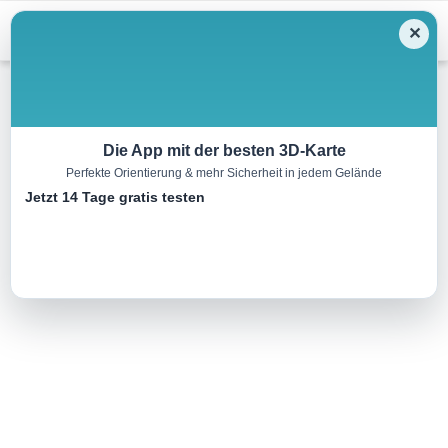
Menu
✕
Langlauf
Die App mit der besten 3D-Karte
Perfekte Orientierung & mehr Sicherheit in jedem Gelände
Langlaufloipe Wemding 1
Jetzt 14 Tage gratis testen
8.0 km
00:00 h
187 m
183 m
Eine Tour von:
TI Wemding
..