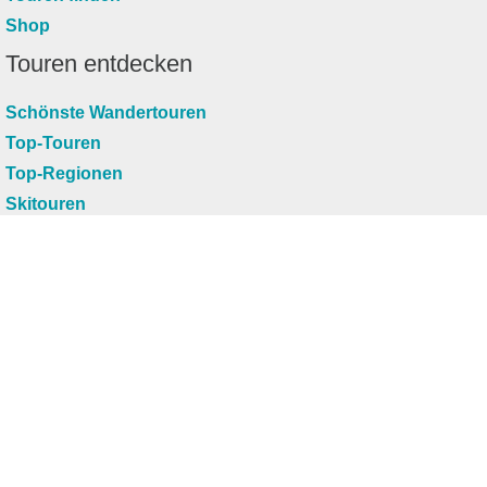
Shop
Touren entdecken
Schönste Wandertouren
Top-Touren
Top-Regionen
Skitouren
Infos & Service
News
FAQs
Über uns
RealityMaps
Team
Jobs