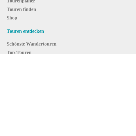
Tourenplaner
Touren finden
Shop
Touren entdecken
Schönste Wandertouren
Top-Touren
Top-Regionen
Skitouren
Infos & Service
News
FAQs
Über uns
RealityMaps