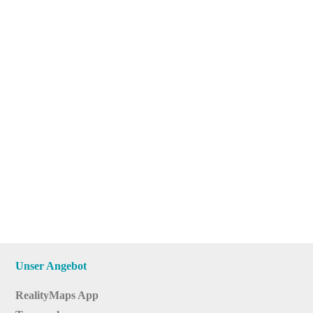
Unser Angebot
RealityMaps App