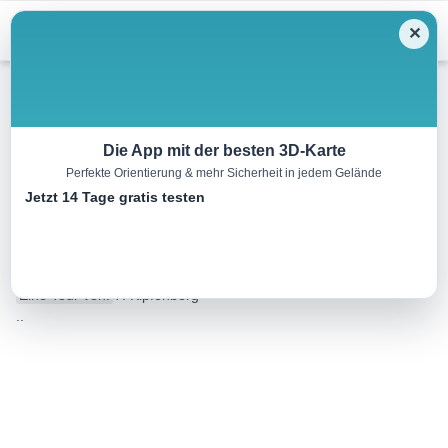
Menu
✕
Langlauf
Die App mit der besten 3D-Karte
Perfekte Orientierung & mehr Sicherheit in jedem Gelände
Langlaufloipe Kipfenberg-
Jetzt 14 Tage gratis testen
Pfahldorf
9.5 km
00:00 h
187 m
204 m
Eine Tour von:
TI Kipfenberg
..