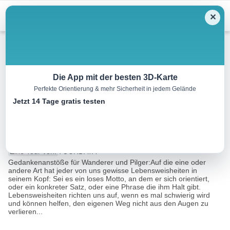
Menu
✕
Wandern
Die App mit der besten 3D-Karte
Perfekte Orientierung & mehr Sicherheit in jedem Gelände
Landschaftsrahmenweg –
Jetzt 14 Tage gratis testen
kurzer Weg
4.4 km
01:20 h
125 m
130 m
Eine Tour von:
TOURDATA
Gedankenanstöße für Wanderer und Pilger:Auf die eine oder
andere Art hat jeder von uns gewisse Lebensweisheiten in
seinem Kopf: Sei es ein loses Motto, an dem er sich orientiert,
oder ein konkreter Satz, oder eine Phrase die ihm Halt gibt.
Lebensweisheiten richten uns auf, wenn es mal schwierig wird
und können helfen, den eigenen Weg nicht aus den Augen zu
verlieren...