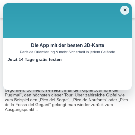
Menu
✕
Bergwandern
Die App mit der besten 3D-Karte
Perfekte Orientierung & mehr Sicherheit in jedem Gelände
La Olla de Núria
Jetzt 14 Tage gratis testen
21.0 km
08:35 h
1800 m
1800 m
Eine Tour von:
RutasPirineos
Von der Kirche „Santuario de la Núria“ wird die Gipfel-Rundtour
begonnen. Schließlich erreicht man den Gipfel „Cumbre del
Pugimal“, den höchsten dieser Tour. Über zahlreiche Gipfel wie
zum Beispiel den „Pico del Segre“, „Pico de Noufonts“ oder „Pico
de la Fossa del Gegant“ gelangt man wieder zurück zum
Ausgangspunkt...