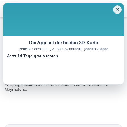
Menu
✕
Skitour
Die App mit der besten 3D-Karte
Perfekte Orientierung & mehr Sicherheit in jedem Gelände
Kuchelmooskopf, 3214 m
Jetzt 14 Tage gratis testen
14.5 km
06:15 h
1769 m
1769 m
Eine Tour
Rother Wanderführer Münchner Skitourenberge
von:
(Markus Stadler)
Ausgangspunkt: Auf der Zillertalbundesstraße bis kurz vor
Mayrhofen...