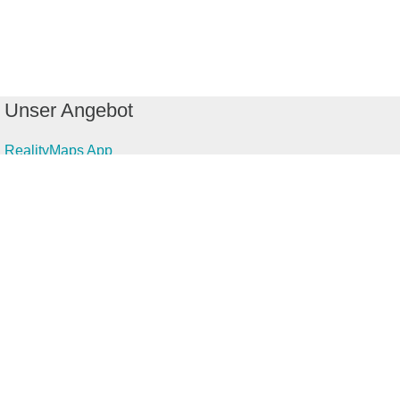
Unser Angebot
RealityMaps App
Tourenplaner
Touren finden
Shop
Touren entdecken
Schönste Wandertouren
Top-Touren
Top-Regionen
Skitouren