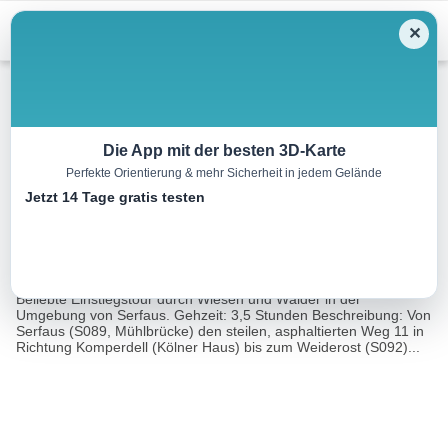
Menu
✕
Wandern
Die App mit der besten 3D-Karte
Perfekte Orientierung & mehr Sicherheit in jedem Gelände
Komperdellmarsch
Jetzt 14 Tage gratis testen
12.0 km
03:30 h
683 m
640 m
Eine Tour von:
Contwise
Ausgangspunkt: Mühlbrücke (Planquadrat B4) Charakter:
Beliebte Einstiegstour durch Wiesen und Wälder in der
Umgebung von Serfaus. Gehzeit: 3,5 Stunden Beschreibung: Von
Serfaus (S089, Mühlbrücke) den steilen, asphaltierten Weg 11 in
Richtung Komperdell (Kölner Haus) bis zum Weiderost (S092)...