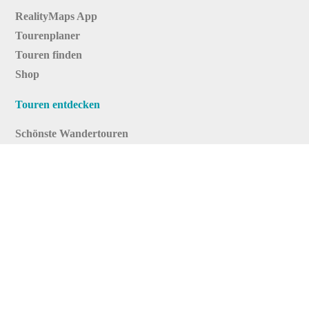
RealityMaps App
Tourenplaner
Touren finden
Shop
Touren entdecken
Schönste Wandertouren
Top-Touren
Top-Regionen
Skitouren
Infos & Service
News
FAQs
Über uns