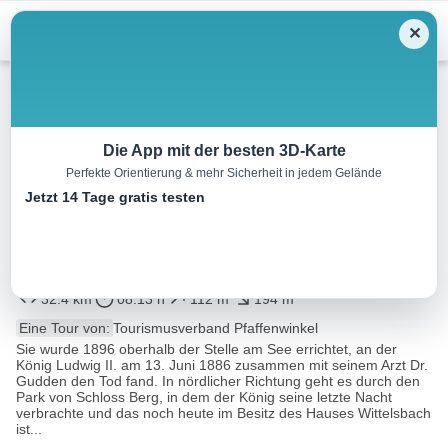
Menu
✕
Wandern
Die App mit der besten 3D-Karte
Perfekte Orientierung & mehr Sicherheit in jedem Gelände
König-Ludwig-Weg, 1. Etappe:
Jetzt 14 Tage gratis testen
Berg – Dießen (mit Schifffahrt
ab Herrsching)
32.4 km
08:13 h
112 m
194 m
Eine Tour von:
Tourismusverband Pfaffenwinkel
Sie wurde 1896 oberhalb der Stelle am See errichtet, an der
König Ludwig II. am 13. Juni 1886 zusammen mit seinem Arzt Dr.
Gudden den Tod fand. In nördlicher Richtung geht es durch den
Park von Schloss Berg, in dem der König seine letzte Nacht
verbrachte und das noch heute im Besitz des Hauses Wittelsbach
ist...