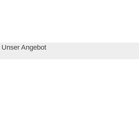
Unser Angebot
RealityMaps App
Tourenplaner
Touren finden
Shop
Touren entdecken
Schönste Wandertouren
Top-Touren
Top-Regionen
Skitouren