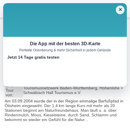
Menu
✕
Wandern
Die App mit der besten 3D-Karte
Perfekte Orientierung & mehr Sicherheit in jedem Gelände
Kochersteig 2. Etappe – In das
Jetzt 14 Tage gratis testen
Jagsttal
22.9 km
06:15 h
597 m
517 m
Eine
Tourismusnetzwerk Baden-Württemberg, Hohenlohe +
Tour
Schwäbisch Hall Tourismus e.V.
von:
Am 03.09.2004 wurde der in der Region einmalige Barfußpfad in
Ötisheim eingeweiht. Der 1,4 km lange Kurs mit mehr als 20
Stationen beginnt am Naturfreundehaus. Man läuft u. a. über
Rindenmulch, Moos, Kieselsteine, durch Sand, Schlamm und
bekommt so wieder ein Gefühl für die Natur...