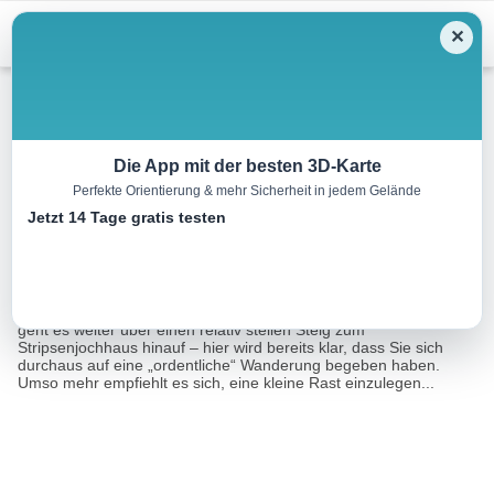
Menu
✕
Wandern
Die App mit der besten 3D-Karte
Perfekte Orientierung & mehr Sicherheit in jedem Gelände
Koasa Trail Etappe 2
Jetzt 14 Tage gratis testen
18.8 km
09:00 h
1263 m
1263 m
Eine Tour von:
Contwise
Die Schokoladenseite des Wilden Kaisers Vor der Griesner Alm
geht es weiter über einen relativ steilen Steig zum
Stripsenjochhaus hinauf – hier wird bereits klar, dass Sie sich
durchaus auf eine „ordentliche“ Wanderung begeben haben.
Umso mehr empfiehlt es sich, eine kleine Rast einzulegen...