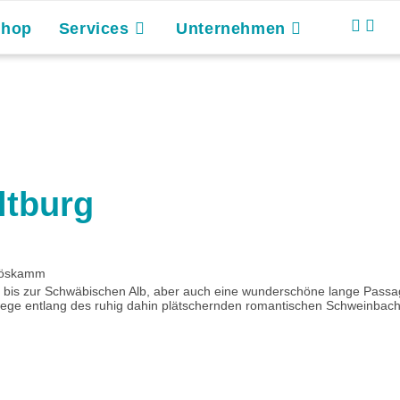
Shop
Services
Unternehmen
ltburg
Röskamm
he bis zur Schwäbischen Alb, aber auch eine wunderschöne lange Passa
ge entlang des ruhig dahin plätschernden romantischen Schweinbach