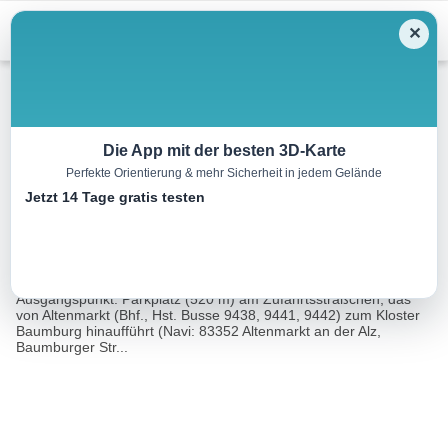
Menu
✕
Wandern
Die App mit der besten 3D-Karte
Perfekte Orientierung & mehr Sicherheit in jedem Gelände
Kloster Baumburg
Jetzt 14 Tage gratis testen
9.2 km
02:15 h
108 m
108 m
Eine Tour
Rother Wanderführer Chiemsee (Gerhard
von:
Hirtlreiter)
Ausgangspunkt: Parkplatz (520 m) am Zufahrtssträßchen, das
von Altenmarkt (Bhf., Hst. Busse 9438, 9441, 9442) zum Kloster
Baumburg hinaufführt (Navi: 83352 Altenmarkt an der Alz,
Baumburger Str...