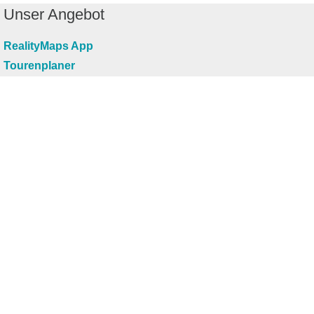
Unser Angebot
RealityMaps App
Tourenplaner
Touren finden
Shop
Touren entdecken
Schönste Wandertouren
Top-Touren
Top-Regionen
Skitouren
Infos & Service
News
FAQs