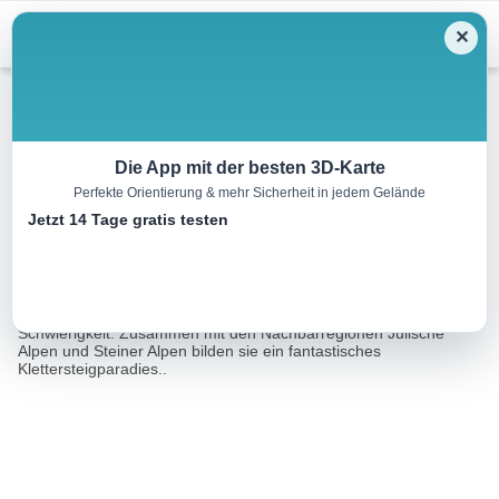
Menu
✕
Klettersteig
Die App mit der besten 3D-Karte
Perfekte Orientierung & mehr Sicherheit in jedem Gelände
Klettersteig Lärchenturm
Jetzt 14 Tage gratis testen
5.7 km
06:30 h
994 m
994 m
Eine Tour von:
Datacycle
Die Karawanken bieten sehr schöne Klettersteige jeglicher
Schwierigkeit. Zusammen mit den Nachbarregionen Julische
Alpen und Steiner Alpen bilden sie ein fantastisches
Klettersteigparadies..