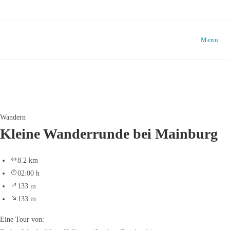
Skip
to
content
Menu
Wandern
Kleine Wanderrunde bei Mainburg
8.2 km
02:00 h
133 m
133 m
Eine Tour von: