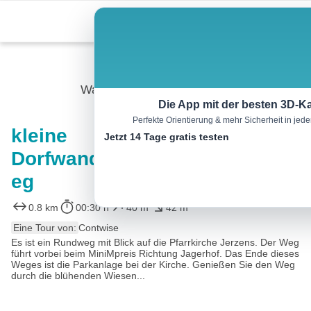
Skip
Menu
to
content
Wandern
Die App mit der besten 3D-Ka
Perfekte Orientierung & mehr Sicherheit in je
kleine
Jetzt 14 Tage gratis testen
Dorfwanderung/Prozessionsw
eg
0.8 km
00:30 h
40 m
42 m
Eine Tour von:
Contwise
Es ist ein Rundweg mit Blick auf die Pfarrkirche Jerzens. Der Weg
führt vorbei beim MiniMpreis Richtung Jagerhof. Das Ende dieses
Weges ist die Parkanlage bei der Kirche. Genießen Sie den Weg
durch die blühenden Wiesen...