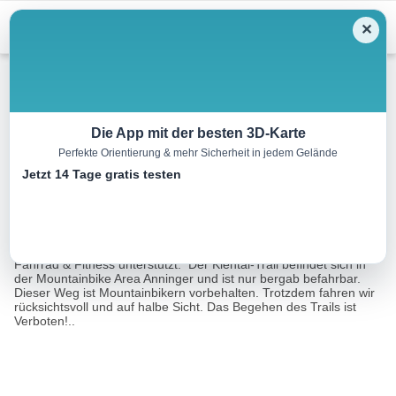
Menu
✕
Mountainbike
Die App mit der besten 3D-Karte
Perfekte Orientierung & mehr Sicherheit in jedem Gelände
Kiental Trail _schwer
Jetzt 14 Tage gratis testen
1.8 km
00:10 h
23 m
297 m
Eine Tour von:
Outdooractive
Die laufende Erhaltung dieses Trails wird durch Bernhard Kohl
Fahrrad & Fitness unterstützt. Der Kiental-Trail befindet sich in
der Mountainbike Area Anninger und ist nur bergab befahrbar.
Dieser Weg ist Mountainbikern vorbehalten. Trotzdem fahren wir
rücksichtsvoll und auf halbe Sicht. Das Begehen des Trails ist
Verboten!..