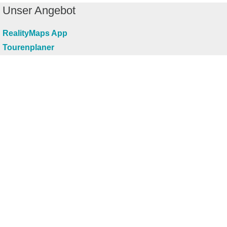
Unser Angebot
RealityMaps App
Tourenplaner
Touren finden
Shop
Touren entdecken
Schönste Wandertouren
Top-Touren
Top-Regionen
Skitouren
Infos & Service
News
FAQs