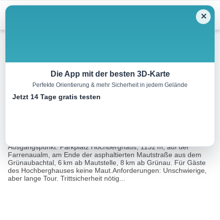
Menu
✕
Wandern
Die App mit der besten 3D-Karte
Perfekte Orientierung & mehr Sicherheit in jedem Gelände
Kasberg, 1747 m
Jetzt 14 Tage gratis testen
11.2 km
05:15 h
673 m
673 m
Eine Tour
Rother Wanderführer Salzkammergut Ost (Franz
von:
Hauleitner)
Ausgangspunkt: Parkplatz Hochberghaus, 1132 m, auf der
Farrenaualm, am Ende der asphaltierten Mautstraße aus dem
Grünaubachtal, 6 km ab Mautstelle, 8 km ab Grünau. Für Gäste
des Hochberghauses keine Maut.Anforderungen: Unschwierige,
aber lange Tour. Trittsicherheit nötig...