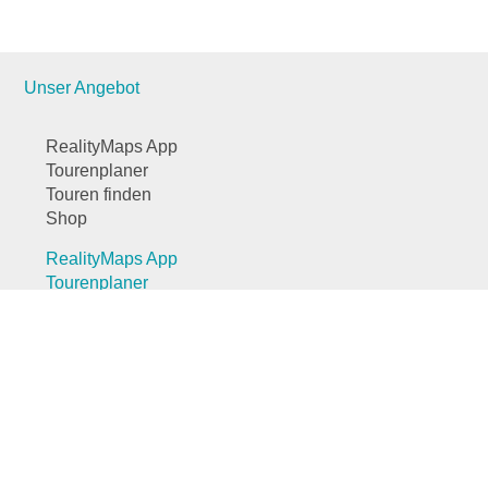
Unser Angebot
RealityMaps App
Tourenplaner
Touren finden
Shop
RealityMaps App
Tourenplaner
Touren finden
Shop
Touren entdecken
Schönste Wandertouren
Top-Touren