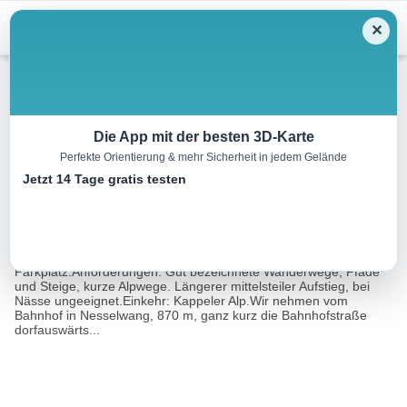
Menu
✕
Wandern
Die App mit der besten 3D-Karte
Perfekte Orientierung & mehr Sicherheit in jedem Gelände
Kappeler Alp, 1340 m
Jetzt 14 Tage gratis testen
8.7 km
03:30 h
578 m
578 m
Eine Tour von:
Rother Wanderführer Allgäu 4 (Herbert Mayr)
Ausgangspunkt: Nesselwang, Bahnhof, 870 m;
Parkplatz.Anforderungen: Gut bezeichnete Wanderwege, Pfade
und Steige, kurze Alpwege. Längerer mittelsteiler Aufstieg, bei
Nässe ungeeignet.Einkehr: Kappeler Alp.Wir nehmen vom
Bahnhof in Nesselwang, 870 m, ganz kurz die Bahnhofstraße
dorfauswärts...