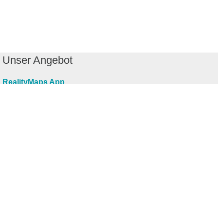
Unser Angebot
RealityMaps App
Tourenplaner
Touren finden
Shop
Touren entdecken
Schönste Wandertouren
Top-Touren
Top-Regionen
Skitouren