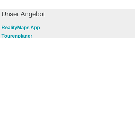
Unser Angebot
RealityMaps App
Tourenplaner
Touren finden
Shop
Touren entdecken
Schönste Wandertouren
Top-Touren
Top-Regionen
Skitouren
Infos & Service
News
FAQs