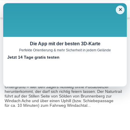
Menu
✕
Mountainbike
Die App mit der besten 3D-Karte
Perfekte Orientierung & mehr Sicherheit in jedem Gelände
Jägers Notweg Trail (673)
Jetzt 14 Tage gratis testen
1.7 km
00:35 h
154 m
199 m
Eine Tour von:
Outdooractive
Enge Spitzkehren, felsdurchsetzte Passagen, zum Teil feuchter
Untergrund – wer den Jägers Notweg ohne Fußabsetzer
herunterkommt, der darf sich richtig feiern lassen. Der Naturtrail
führt auf der Stillen Seite von Sölden von Brunnenberg zur
Windach Ache und über einen Uphill (bzw. Schiebepassage
für ca. 10 Minuten) zum Fahrweg Windachtal...