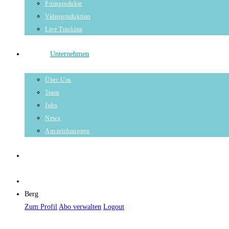
Printprodukte
Videoproduktion
Live Tracking
Unternehmen
Über Uns
Team
Jobs
News
Auszeichnungen
Berg
Zum Profil
Abo verwalten
Logout