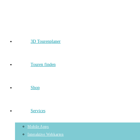
Skip
to
content
3D Tourenplaner
Touren finden
Shop
Services
Mobile Apps
Interaktive Webkarten