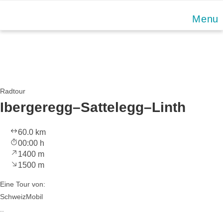
Skip
Menu
to
content
Radtour
Ibergeregg–Sattelegg–Linth
60.0 km
00:00 h
1400 m
1500 m
Eine Tour von:
SchweizMobil
..