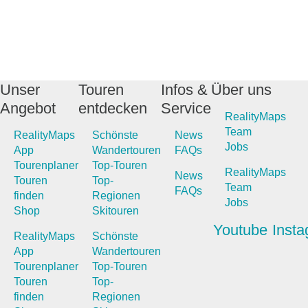
Unser
Touren
Infos &
Über uns
Angebot
entdecken
Service
RealityMaps
Team
RealityMaps
Schönste
News
Jobs
App
Wandertouren
FAQs
Tourenplaner
Top-Touren
RealityMaps
News
Touren
Top-
Team
FAQs
finden
Regionen
Jobs
Shop
Skitouren
Youtube
Inst
RealityMaps
Schönste
App
Wandertouren
Tourenplaner
Top-Touren
Touren
Top-
finden
Regionen