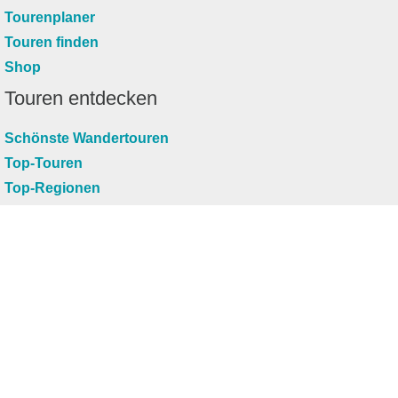
Tourenplaner
Touren finden
Shop
Touren entdecken
Schönste Wandertouren
Top-Touren
Top-Regionen
Skitouren
Infos & Service
News
FAQs
Über uns
RealityMaps