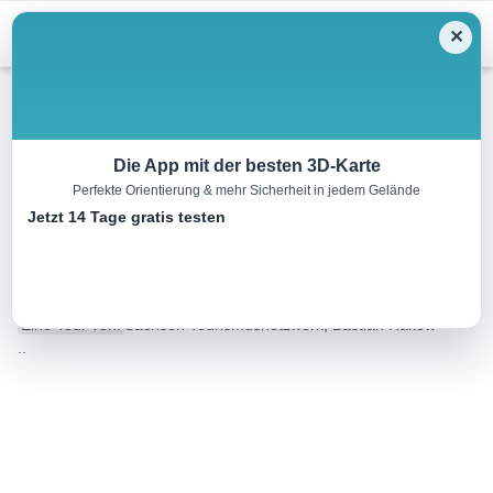
Menu
✕
Wandern
Die App mit der besten 3D-Karte
Perfekte Orientierung & mehr Sicherheit in jedem Gelände
HVV-Herbstwanderung 2022 –
Jetzt 14 Tage gratis testen
Rundwanderung Geithain
14.1 km
03:30 h
47 m
47 m
Eine Tour von:
Sachsen Tourismusnetzwerk, Bastian Rakow
..