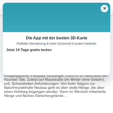
Menu
✕
Skitour
Die App mit der besten 3D-Karte
Perfekte Orientierung & mehr Sicherheit in jedem Gelände
Hoher Sonnblick, 3105 m
Jetzt 14 Tage gratis testen
16.2 km
06:30 h
1555 m
1555 m
Eine Tour
Rother Wanderführer Große Skitouren Ostalpen
von:
(Andrea Strauß, Andreas Strauß)
Ausgangspunkt: Parkplatz Lenzanger, 1550 m, im Talschluss des
Rauriser Tals. Zuletzt auf Mautstraße (im Winter ohne Gebühr),
evtl. Schneeketten.Anforderungen: Von Kolm Saigurn zur
Naturfreundehütte Neubau geht es über steile Hänge, die über
einen Hohlweg begangen werden. Dann im Wechsel mittelsteile
Hänge und flaches Gletschergelände...