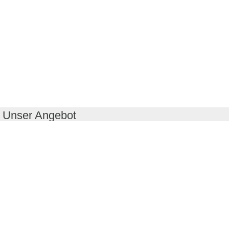
Unser Angebot
RealityMaps App
Tourenplaner
Touren finden
Shop
Touren entdecken
Schönste Wandertouren