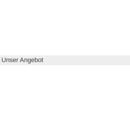
Unser Angebot
RealityMaps App
Tourenplaner
Touren finden
Shop
Touren entdecken
Schönste Wandertouren
Top-Touren