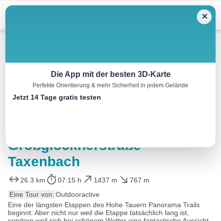
Menu
✕
Wandern
Die App mit der besten 3D-Karte
Perfekte Orientierung & mehr Sicherheit in jedem Gelände
HOHE TAUERN PANORAMA
Jetzt 14 Tage gratis testen
TRAIL | ET12: Hundstein |
Bruck an der
Großglocknerstraße-
Taxenbach
26.3 km
07:15 h
1437 m
767 m
Eine Tour von:
Outdooractive
Eine der längsten Etappen des Hohe Tauern Panorama Trails
beginnt: Aber nicht nur weil die Etappe tatsächlich lang ist,
sondern weil sich bei schönem Wetter eine fantastische Aussicht