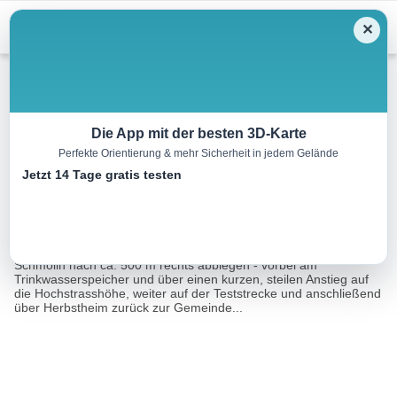
Menu
✕
Wandern
Die App mit der besten 3D-Karte
Perfekte Orientierung & mehr Sicherheit in jedem Gelände
HERBSTHEIMTOUR
Jetzt 14 Tage gratis testen
5.6 km
01:36 h
107 m
111 m
Eine Tour von:
TOURDATA
Ausgangspunkt: ausgehend vom Gemeindeamt Richtung Maria
Schmolln nach ca. 500 m rechts abbiegen - vorbei am
Trinkwasserspeicher und über einen kurzen, steilen Anstieg auf
die Hochstrasshöhe, weiter auf der Teststrecke und anschließend
über Herbstheim zurück zur Gemeinde...