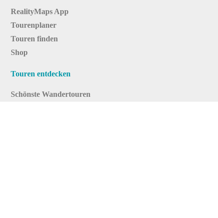
RealityMaps App
Tourenplaner
Touren finden
Shop
Touren entdecken
Schönste Wandertouren
Top-Touren
Top-Regionen
Skitouren
Infos & Service
News
FAQs
Über uns