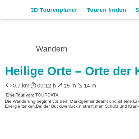
3D Tourenplaner
Touren finden
Wandern
Heilige Orte – Orte der
0.7 km
00:12 h
15 m
14 m
Eine Tour von:
TOURDATA
Die Wanderung beginnt vor dem Marktgemeindeamt und ist eine Erkun
Energie tanken.Bei der Bucklwehluck´n streift man Schuld und Kran